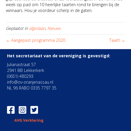
week op pad om 10 heerlijke taarten rond te brengen bij de
winnaars. Hou je voordeur scherp in de gaten.
Geplaatst in
afgedaan
,
Nieuws
← Aangepast programma 2020
Taart! →
Het secretariaat van de vereniging is gevestigd:
Julianastraat 57
2941 BB Lekkerkerk
(0651) 480293
info@ov-oranjenassau.nl
NL 96 RABO 0335 7797 35
AVG Verklaring