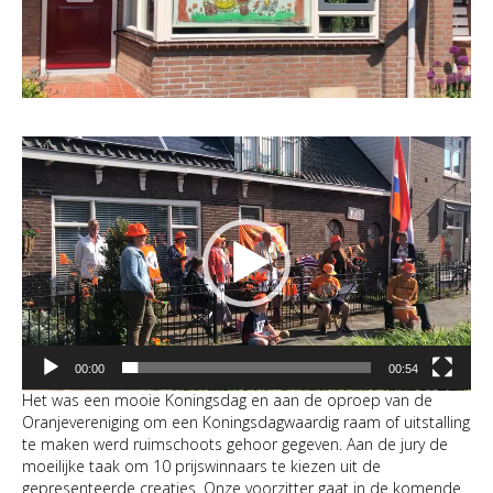
Videospeler
00:00
00:54
Het was een mooie Koningsdag en aan de oproep van de
Oranjevereniging om een Koningsdagwaardig raam of uitstalling
te maken werd ruimschoots gehoor gegeven. Aan de jury de
moeilijke taak om 10 prijswinnaars te kiezen uit de
gepresenteerde creaties. Onze voorzitter gaat in de komende