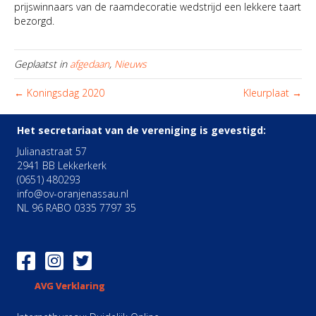
prijswinnaars van de raamdecoratie wedstrijd een lekkere taart
bezorgd.
Geplaatst in
afgedaan
,
Nieuws
← Koningsdag 2020
Kleurplaat →
Het secretariaat van de vereniging is gevestigd:
Julianastraat 57
2941 BB Lekkerkerk
(0651) 480293
info@ov-oranjenassau.nl
NL 96 RABO 0335 7797 35
AVG Verklaring