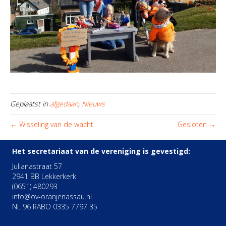
Geplaatst in
afgedaan
,
Nieuws
← Wisseling van de wacht
Gesloten →
Het secretariaat van de vereniging is gevestigd:
Julianastraat 57
2941 BB Lekkerkerk
(0651) 480293
info@ov-oranjenassau.nl
NL 96 RABO 0335 7797 35